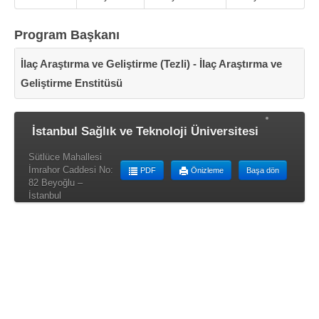
Program Başkanı
İlaç Araştırma ve Geliştirme (Tezli) - İlaç Araştırma ve
Geliştirme Enstitüsü
İstanbul Sağlık ve Teknoloji Üniversitesi
Sütlüce Mahallesi
İmrahor Caddesi No:
PDF
Önizleme
Başa dön
82 Beyoğlu –
İstanbul