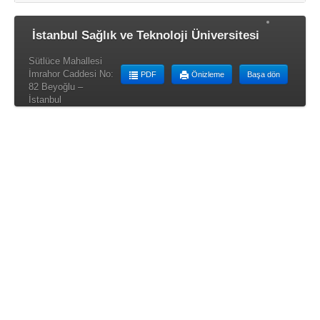
İstanbul Sağlık ve Teknoloji Üniversitesi
Sütlüce Mahallesi
İmrahor Caddesi No:
PDF
Önizleme
Başa dön
82 Beyoğlu –
İstanbul