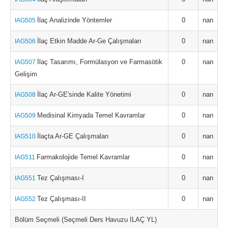
İlaç Analizinde Yöntemler
0
nan
IAG505
İlaç Etkin Madde Ar-Ge Çalışmaları
0
nan
IAG506
İlaç Tasarımı, Formülasyon ve Farmasötik
0
nan
IAG507
Gelişim
İlaç Ar-GE'sinde Kalite Yönetimi
0
nan
IAG508
Medisinal Kimyada Temel Kavramlar
0
nan
IAG509
İlaçta Ar-GE Çalışmaları
0
nan
IAG510
Farmakolojide Temel Kavramlar
0
nan
IAG511
Tez Çalışması-I
0
nan
IAG551
Tez Çalışması-II
0
nan
IAG552
Bölüm Seçmeli (Seçmeli Ders Havuzu İLAÇ YL)