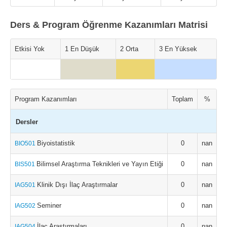
Ders & Program Öğrenme Kazanımları Matrisi
Etkisi Yok
1 En Düşük
2 Orta
3 En Yüksek
Program Kazanımları
Toplam
%
Dersler
Biyoistatistik
0
nan
BIO501
Bilimsel Araştırma Teknikleri ve Yayın Etiği
0
nan
BIS501
Klinik Dışı İlaç Araştırmalar
0
nan
IAG501
Seminer
0
nan
IAG502
İlaç Araştırmaları
0
nan
IAG504