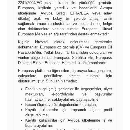
2241/2004/EC sayılı kararı ile yürürlüğü girmiştir.
Europass, kişilerin yeterlilik ve becerilerini Avrupa
ülkelerinde (Avrupa Birliği, EFTA/EEA veya aday
ülkeler) açık ve kolay bir şekilde anlaşılmasını
sağlamak amacı ile oluşturulan ve toplamda beş belge
olan dokümanlara verilen isimdir. Europass, Ulusal
Europass Merkezleri ağı tarafından desteklenmektedir.
Kişinin bireysel olarak doldurması gerekenler
dökümanlar; Europass öz geçmiş (CV) ve Europass Dil
Pasaportu’dur. Yetkili kurumlar tarafından doldurulan ve
verilen belgeleri ise; Europass Sertifika Eki, Europass
Diploma Eki ve Europass Hareketlilik dökümanlarıdır.
Europass platformu öğrencilere, iş arayanlara, gençlere,
çalışanlara, gönüllülere hizmet sunmak için
oluşturulmuştur. Sunulan hizmetler;
Farklı ve gelişmiş şablonlar ile özgeçmişler, niyet
mektupları, e-portfolyolar ve başvurular
hazırlayabilme, saklayabilme, paylaşabilme,
Beceri ölçme ve öz değerlendirme araçları,
Kayıtlı kullanıcılar için kapsamlı kişisel profil
oluşturabilme,
Kayıtlı kullanıcılar için Avrupa ülkelerinde iş ve
kurs arayabilme,