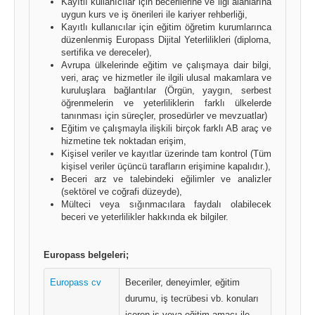
Kayıtlı kullanıcılar için becerilerine ve ilgi alanlarına
uygun kurs ve iş önerileri ile kariyer rehberliği,
Kayıtlı kullanıcılar için eğitim öğretim kurumlarınca
düzenlenmiş Europass Dijital Yeterlilikleri (diploma,
sertifika ve dereceler),
Avrupa ülkelerinde eğitim ve çalışmaya dair bilgi,
veri, araç ve hizmetler ile ilgili ulusal makamlara ve
kuruluşlara bağlantılar (Örgün, yaygın, serbest
öğrenmelerin ve yeterliliklerin farklı ülkelerde
tanınması için süreçler, prosedürler ve mevzuatlar)
Eğitim ve çalışmayla ilişkili birçok farklı AB araç ve
hizmetine tek noktadan erişim,
Kişisel veriler ve kayıtlar üzerinde tam kontrol (Tüm
kişisel veriler üçüncü tarafların erişimine kapalıdır.),
Beceri arz ve talebindeki eğilimler ve analizler
(sektörel ve coğrafi düzeyde),
Mülteci veya sığınmacılara faydalı olabilecek
beceri ve yeterlilikler hakkında ek bilgiler.
Europass belgeleri;
Europass cv
Beceriler, deneyimler, eğitim
durumu, iş tecrübesi vb. konuları
içeren iş veya eğitim amacı ile