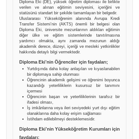
Diploma Eki (DE), yüksek öğretim diploması ile birlikte
verilen ve alınan eğitimin seviyesini, içeriğini ve
statüsünü standart bir şekilde tamamlayan bir belgedir.
Uluslararası Yükseköğrenim alanında Avrupa Kredi
Transfer Sistemi’nin (AKTS) önemli bir belgesi olan
Diploma Eki, üniversite mezunlarının aldıkları eğitimin
diğer ülke ve eğitim sistemlerinde tanıtılmasına
yardımcı olmakta, aynı zamanda mezunun aldığı
akademik derece, düzeyi, içeriği ve mesleki yetkinlikler
hakkında detaylı bilgi vermektedir.
Diploma Eki’nin Öğrenciler için faydaları;
Yurtdışında daha kolay anlaşılan ve kıyaslanabilen
bir diplomaya sahip olunması
Öğrencinin akademik gelişimi ve öğrenimi boyunca
kazandığı yeterliliklerin kusursuz bir tanımını
içermesi
Öğrencinin başarı ve yeterliliklerinin tarafsız bir
ifadesi olması,
İş imkânlarına veya ileri seviyedeki yurt dışı eğitim
olanaklarına daha kolay erişim sağlaması
İstihdam edilebilmeyi desteklemesidir.
Diploma Eki’nin Yükseköğretim Kurumları için
faydaları;