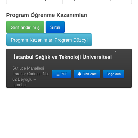
Program Öğrenme Kazanımları
Sınıflandırılmış
Sıralı
Program Kazanımları Program Düzeyi
İstanbul Sağlık ve Teknoloji Üniversitesi
Sütlüce Mahallesi
İmrahor Caddesi No:
PDF
Önizleme
Başa dön
82 Beyoğlu –
İstanbul