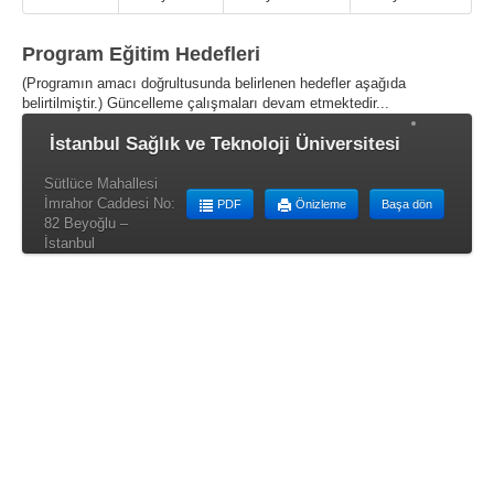
Program Eğitim Hedefleri
(Programın amacı doğrultusunda belirlenen hedefler aşağıda
belirtilmiştir.) Güncelleme çalışmaları devam etmektedir...
İstanbul Sağlık ve Teknoloji Üniversitesi
Sütlüce Mahallesi
İmrahor Caddesi No:
PDF
Önizleme
Başa dön
82 Beyoğlu –
İstanbul