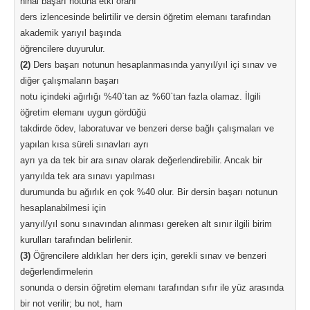
nihai başarı notuna etki oranı
ders izlencesinde belirtilir ve dersin öğretim elemanı tarafından
akademik yarıyıl başında
öğrencilere duyurulur.
(2)
Ders başarı notunun hesaplanmasında yarıyıl/yıl içi sınav ve
diğer çalışmaların başarı
notu içindeki ağırlığı %40`tan az %60`tan fazla olamaz. İlgili
öğretim elemanı uygun gördüğü
takdirde ödev, laboratuvar ve benzeri derse bağlı çalışmaları ve
yapılan kısa süreli sınavları ayrı
ayrı ya da tek bir ara sınav olarak değerlendirebilir. Ancak bir
yarıyılda tek ara sınavı yapılması
durumunda bu ağırlık en çok %40 olur. Bir dersin başarı notunun
hesaplanabilmesi için
yarıyıl/yıl sonu sınavından alınması gereken alt sınır ilgili birim
kurulları tarafından belirlenir.
(3)
Öğrencilere aldıkları her ders için, gerekli sınav ve benzeri
değerlendirmelerin
sonunda o dersin öğretim elemanı tarafından sıfır ile yüz arasında
bir not verilir; bu not, ham