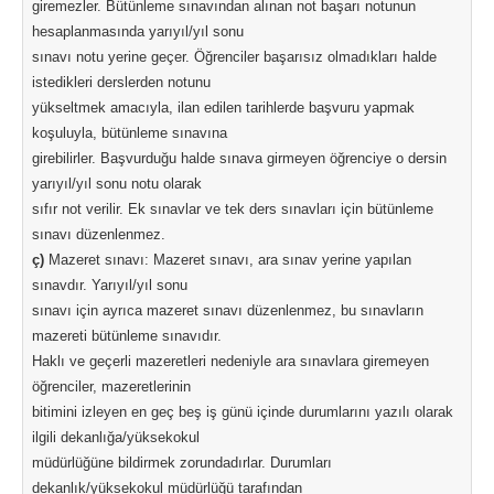
giremezler. Bütünleme sınavından alınan not başarı notunun
hesaplanmasında yarıyıl/yıl sonu
sınavı notu yerine geçer. Öğrenciler başarısız olmadıkları halde
istedikleri derslerden notunu
yükseltmek amacıyla, ilan edilen tarihlerde başvuru yapmak
koşuluyla, bütünleme sınavına
girebilirler. Başvurduğu halde sınava girmeyen öğrenciye o dersin
yarıyıl/yıl sonu notu olarak
sıfır not verilir. Ek sınavlar ve tek ders sınavları için bütünleme
sınavı düzenlenmez.
ç)
Mazeret sınavı: Mazeret sınavı, ara sınav yerine yapılan
sınavdır. Yarıyıl/yıl sonu
sınavı için ayrıca mazeret sınavı düzenlenmez, bu sınavların
mazereti bütünleme sınavıdır.
Haklı ve geçerli mazeretleri nedeniyle ara sınavlara giremeyen
öğrenciler, mazeretlerinin
bitimini izleyen en geç beş iş günü içinde durumlarını yazılı olarak
ilgili dekanlığa/yüksekokul
müdürlüğüne bildirmek zorundadırlar. Durumları
dekanlık/yüksekokul müdürlüğü tarafından