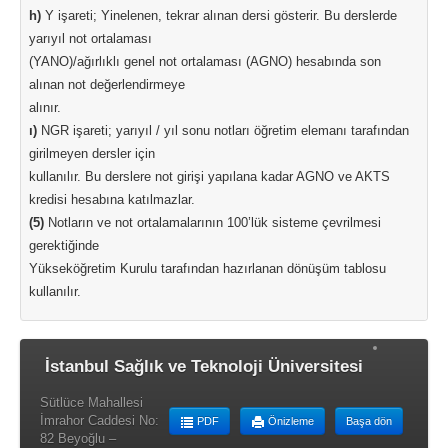
h)
Y işareti; Yinelenen, tekrar alınan dersi gösterir. Bu derslerde
yarıyıl not ortalaması
(YANO)/ağırlıklı genel not ortalaması (AGNO) hesabında son
alınan not değerlendirmeye
alınır.
ı)
NGR işareti; yarıyıl / yıl sonu notları öğretim elemanı tarafından
girilmeyen dersler için
kullanılır. Bu derslere not girişi yapılana kadar AGNO ve AKTS
kredisi hesabına katılmazlar.
(5)
Notların ve not ortalamalarının 100’lük sisteme çevrilmesi
gerektiğinde
Yükseköğretim Kurulu tarafından hazırlanan dönüşüm tablosu
kullanılır.
İstanbul Sağlık ve Teknoloji Üniversitesi
Sütlüce Mahallesi
İmrahor Caddesi No:
PDF
Önizleme
Başa dön
82 Beyoğlu –