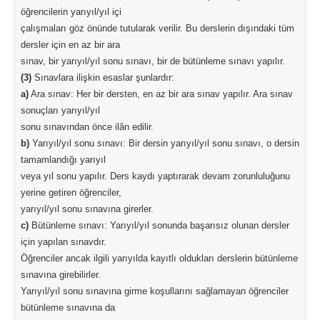
öğrencilerin yarıyıl/yıl içi
çalışmaları göz önünde tutularak verilir. Bu derslerin dışındaki tüm
dersler için en az bir ara
sınav, bir yarıyıl/yıl sonu sınavı, bir de bütünleme sınavı yapılır.
(3)
Sınavlara ilişkin esaslar şunlardır:
a)
Ara sınav: Her bir dersten, en az bir ara sınav yapılır. Ara sınav
sonuçları yarıyıl/yıl
sonu sınavından önce ilân edilir.
b)
Yarıyıl/yıl sonu sınavı: Bir dersin yarıyıl/yıl sonu sınavı, o dersin
tamamlandığı yarıyıl
veya yıl sonu yapılır. Ders kaydı yaptırarak devam zorunluluğunu
yerine getiren öğrenciler,
yarıyıl/yıl sonu sınavına girerler.
c)
Bütünleme sınavı: Yarıyıl/yıl sonunda başarısız olunan dersler
için yapılan sınavdır.
Öğrenciler ancak ilgili yarıyılda kayıtlı oldukları derslerin bütünleme
sınavına girebilirler.
Yarıyıl/yıl sonu sınavına girme koşullarını sağlamayan öğrenciler
bütünleme sınavına da