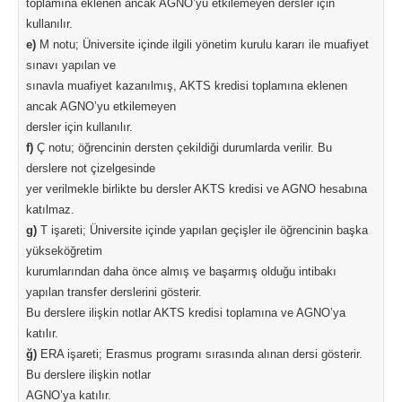
toplamına eklenen ancak AGNO’yu etkilemeyen dersler için
kullanılır.
e)
M notu; Üniversite içinde ilgili yönetim kurulu kararı ile muafiyet
sınavı yapılan ve
sınavla muafiyet kazanılmış, AKTS kredisi toplamına eklenen
ancak AGNO’yu etkilemeyen
dersler için kullanılır.
f)
Ç notu; öğrencinin dersten çekildiği durumlarda verilir. Bu
derslere not çizelgesinde
yer verilmekle birlikte bu dersler AKTS kredisi ve AGNO hesabına
katılmaz.
g)
T işareti; Üniversite içinde yapılan geçişler ile öğrencinin başka
yükseköğretim
kurumlarından daha önce almış ve başarmış olduğu intibakı
yapılan transfer derslerini gösterir.
Bu derslere ilişkin notlar AKTS kredisi toplamına ve AGNO’ya
katılır.
ğ)
ERA işareti; Erasmus programı sırasında alınan dersi gösterir.
Bu derslere ilişkin notlar
AGNO’ya katılır.