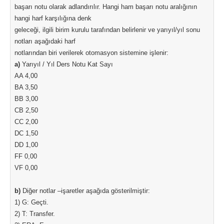
başarı notu olarak adlandırılır. Hangi ham başarı notu aralığının
hangi harf karşılığına denk
geleceği, ilgili birim kurulu tarafından belirlenir ve yarıyıl/yıl sonu
notları aşağıdaki harf
notlarından biri verilerek otomasyon sistemine işlenir:
a)
Yarıyıl / Yıl Ders Notu Kat Sayı
AA 4,00
BA 3,50
BB 3,00
CB 2,50
CC 2,00
DC 1,50
DD 1,00
FF 0,00
VF 0,00
b)
Diğer notlar –işaretler aşağıda gösterilmiştir:
1) G: Geçti.
2) T: Transfer.