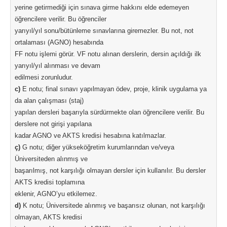
yerine getirmediği için sınava girme hakkını elde edemeyen
öğrencilere verilir. Bu öğrenciler
yarıyıl/yıl sonu/bütünleme sınavlarına giremezler. Bu not, not
ortalaması (AGNO) hesabında
FF notu işlemi görür. VF notu alınan derslerin, dersin açıldığı ilk
yarıyıl/yıl alınması ve devam
edilmesi zorunludur.
c)
E notu; final sınavı yapılmayan ödev, proje, klinik uygulama ya
da alan çalışması (staj)
yapılan dersleri başarıyla sürdürmekte olan öğrencilere verilir. Bu
derslere not girişi yapılana
kadar AGNO ve AKTS kredisi hesabına katılmazlar.
ç)
G notu; diğer yükseköğretim kurumlarından ve/veya
Üniversiteden alınmış ve
başarılmış, not karşılığı olmayan dersler için kullanılır. Bu dersler
AKTS kredisi toplamına
eklenir, AGNO’yu etkilemez.
d)
K notu; Üniversitede alınmış ve başarısız olunan, not karşılığı
olmayan, AKTS kredisi