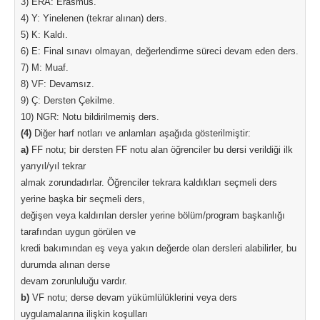
3) ERA: Erasmus.
4) Y: Yinelenen (tekrar alınan) ders.
5) K: Kaldı.
6) E: Final sınavı olmayan, değerlendirme süreci devam eden ders.
7) M: Muaf.
8) VF: Devamsız.
9) Ç: Dersten Çekilme.
10) NGR: Notu bildirilmemiş ders.
(4)
Diğer harf notları ve anlamları aşağıda gösterilmiştir:
a)
FF notu; bir dersten FF notu alan öğrenciler bu dersi verildiği ilk
yarıyıl/yıl tekrar
almak zorundadırlar. Öğrenciler tekrara kaldıkları seçmeli ders
yerine başka bir seçmeli ders,
değişen veya kaldırılan dersler yerine bölüm/program başkanlığı
tarafından uygun görülen ve
kredi bakımından eş veya yakın değerde olan dersleri alabilirler, bu
durumda alınan derse
devam zorunluluğu vardır.
b)
VF notu; derse devam yükümlülüklerini veya ders
uygulamalarına ilişkin koşulları