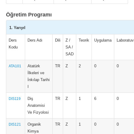
Öğretim Programı
1. Yarıyıl
Ders
Ders Adı
Dili
Z /
Teorik
Uygulama
Laboratuv
Kodu
SA /
SAD
Atatürk
TR
Z
2
0
0
ATA101
İlkeleri ve
İnkılap Tarihi
I
Diş
TR
Z
1
6
0
DIS119
Anatomisi
Ve Fizyolosi
Organik
TR
Z
1
0
0
DIS121
Kimya