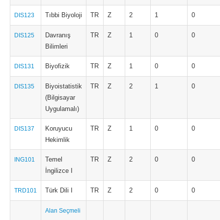
Tıbbi Biyoloji
TR
Z
2
1
0
DIS123
Davranış
TR
Z
1
0
0
DIS125
Bilimleri
Biyofizik
TR
Z
1
0
0
DIS131
Biyoistatistik
TR
Z
2
1
0
DIS135
(Bilgisayar
Uygulamalı)
Koruyucu
TR
Z
1
0
0
DIS137
Hekimlik
Temel
TR
Z
2
0
0
ING101
İngilizce I
Türk Dili I
TR
Z
2
0
0
TRD101
Alan Seçmeli