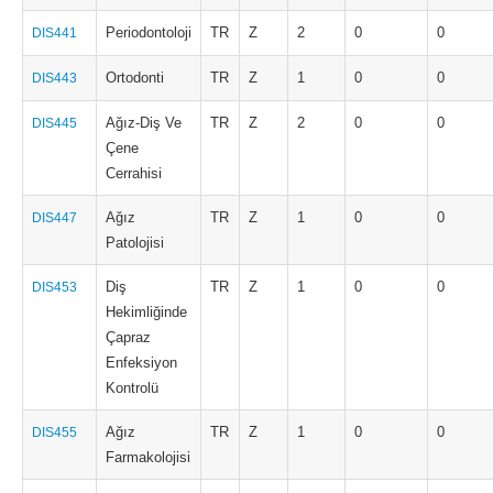
Periodontoloji
TR
Z
2
0
0
DIS441
Ortodonti
TR
Z
1
0
0
DIS443
Ağız-Diş Ve
TR
Z
2
0
0
DIS445
Çene
Cerrahisi
Ağız
TR
Z
1
0
0
DIS447
Patolojisi
Diş
TR
Z
1
0
0
DIS453
Hekimliğinde
Çapraz
Enfeksiyon
Kontrolü
Ağız
TR
Z
1
0
0
DIS455
Farmakolojisi