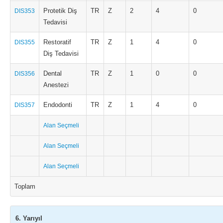
Protetik Diş
TR
Z
2
4
0
DIS353
Tedavisi
Restoratif
TR
Z
1
4
0
DIS355
Diş Tedavisi
Dental
TR
Z
1
0
0
DIS356
Anestezi
Endodonti
TR
Z
1
4
0
DIS357
Alan Seçmeli
Alan Seçmeli
Alan Seçmeli
Toplam
6. Yarıyıl