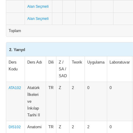
Alan Seçmeli
Alan Seçmeli
Toplam
2. Yarıyıl
Ders
Ders Adı
Dili
Z /
Teorik
Uygulama
Laboratuvar
Kodu
SA /
SAD
Atatürk
TR
Z
2
0
0
ATA102
İlkeleri
ve
İnkılap
Tarihi II
Anatomi
TR
Z
2
2
0
DIS102