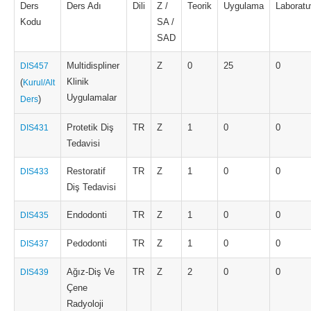
Ders
Ders Adı
Dili
Z /
Teorik
Uygulama
Laboratu
Kodu
SA /
SAD
Multidispliner
Z
0
25
0
DIS457
Klinik
(
Kurul/Alt
Uygulamalar
)
Ders
Protetik Diş
TR
Z
1
0
0
DIS431
Tedavisi
Restoratif
TR
Z
1
0
0
DIS433
Diş Tedavisi
Endodonti
TR
Z
1
0
0
DIS435
Pedodonti
TR
Z
1
0
0
DIS437
Ağız-Diş Ve
TR
Z
2
0
0
DIS439
Çene
Radyoloji