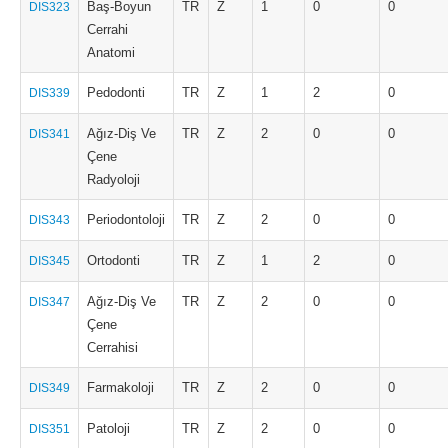
Baş-Boyun
TR
Z
1
0
0
DIS323
Cerrahi
Anatomi
Pedodonti
TR
Z
1
2
0
DIS339
Ağız-Diş Ve
TR
Z
2
0
0
DIS341
Çene
Radyoloji
Periodontoloji
TR
Z
2
0
0
DIS343
Ortodonti
TR
Z
1
2
0
DIS345
Ağız-Diş Ve
TR
Z
2
0
0
DIS347
Çene
Cerrahisi
Farmakoloji
TR
Z
2
0
0
DIS349
Patoloji
TR
Z
2
0
0
DIS351