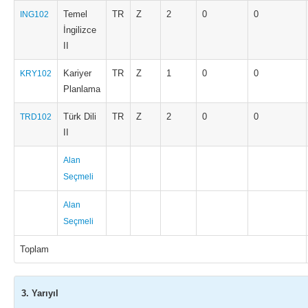
Temel
TR
Z
2
0
0
ING102
İngilizce
II
Kariyer
TR
Z
1
0
0
KRY102
Planlama
Türk Dili
TR
Z
2
0
0
TRD102
II
Alan
Seçmeli
Alan
Seçmeli
Toplam
3. Yarıyıl