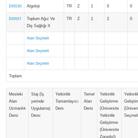
Algoloji
TR
Z
1
0
0
DIS530
Toplum Ağız Ve
TR
Z
1
2
0
DIS557
Diş Sağlığı II
Alan Seçmeli
Alan Seçmeli
Alan Seçmeli
Toplam
Mesleki
Staj (İş
Yetkinlik
Temel
Yetkinlik
Yetkinli
Alan
yerinde
Tamamlayıcı
Alan
Geliştirme
Gelişti
Uzmanlık
Uygulama)
Ders
Dersi
(Üniversite
(Üniver
Dersi
Dersi
Yetkinlik
Seçmeli
Geliştirme
(Üniversite
Zorunlu))