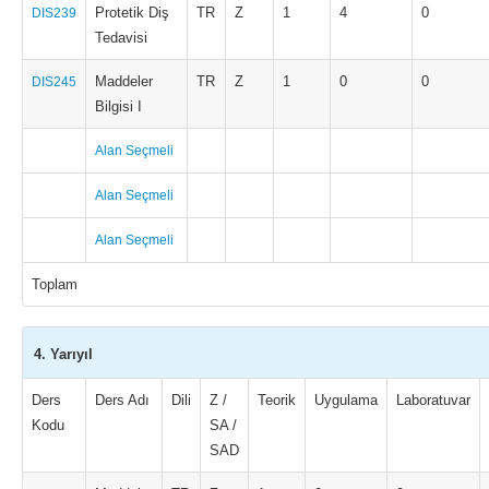
Protetik Diş
TR
Z
1
4
0
DIS239
Tedavisi
Maddeler
TR
Z
1
0
0
DIS245
Bilgisi I
Alan Seçmeli
Alan Seçmeli
Alan Seçmeli
Toplam
4. Yarıyıl
Ders
Ders Adı
Dili
Z /
Teorik
Uygulama
Laboratuvar
Kodu
SA /
SAD