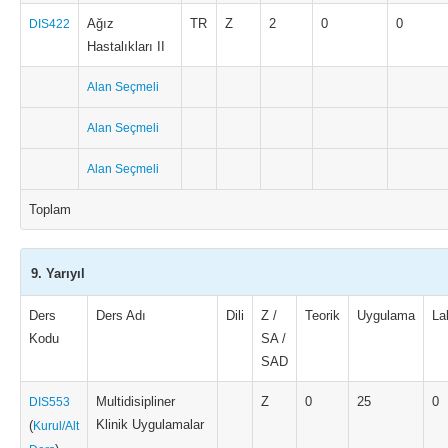
Ağız
TR
Z
2
0
0
DIS422
Hastalıkları II
Alan Seçmeli
Alan Seçmeli
Alan Seçmeli
Toplam
9. Yarıyıl
Ders
Ders Adı
Dili
Z /
Teorik
Uygulama
La
Kodu
SA /
SAD
Multidisipliner
Z
0
25
0
DIS553
Klinik Uygulamalar
(
Kurul/Alt