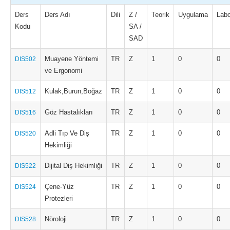
Ders
Ders Adı
Dili
Z /
Teorik
Uygulama
Labo
Kodu
SA /
SAD
Muayene Yöntemi
TR
Z
1
0
0
DIS502
ve Ergonomi
Kulak,Burun,Boğaz
TR
Z
1
0
0
DIS512
Göz Hastalıkları
TR
Z
1
0
0
DIS516
Adli Tıp Ve Diş
TR
Z
1
0
0
DIS520
Hekimliği
Dijital Diş Hekimliği
TR
Z
1
0
0
DIS522
Çene-Yüz
TR
Z
1
0
0
DIS524
Protezleri
Nöroloji
TR
Z
1
0
0
DIS528