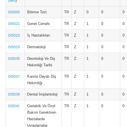
)
Ders
Bitirme Tezi
TR
Z
0
0
0
DIS505
Genel Cerrahi
TR
Z
1
0
0
DIS521
İç Hastalıkları
TR
Z
1
0
0
DIS523
Dermatoloji
TR
Z
1
0
0
DIS525
Deontoloji Ve Diş
TR
Z
1
0
0
DIS535
Hekimliği Tarihi
Kanıta Dayalı Diş
TR
Z
1
0
0
DIS537
Hekimliği
Dental İmplantoloji
TR
Z
1
0
0
DIS539
Geriatrik Ve Özel
TR
Z
1
0
0
DIS541
Bakım Gerektiren
Hastalarda
Uygulamalar