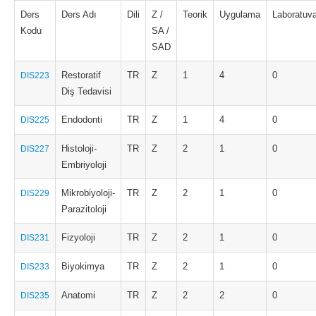
Ders
Ders Adı
Dili
Z /
Teorik
Uygulama
Laboratuva
Kodu
SA /
SAD
Restoratif
TR
Z
1
4
0
DIS223
Diş Tedavisi
Endodonti
TR
Z
1
4
0
DIS225
Histoloji-
TR
Z
2
1
0
DIS227
Embriyoloji
Mikrobiyoloji-
TR
Z
2
1
0
DIS229
Parazitoloji
Fizyoloji
TR
Z
2
1
0
DIS231
Biyokimya
TR
Z
2
1
0
DIS233
Anatomi
TR
Z
2
2
0
DIS235