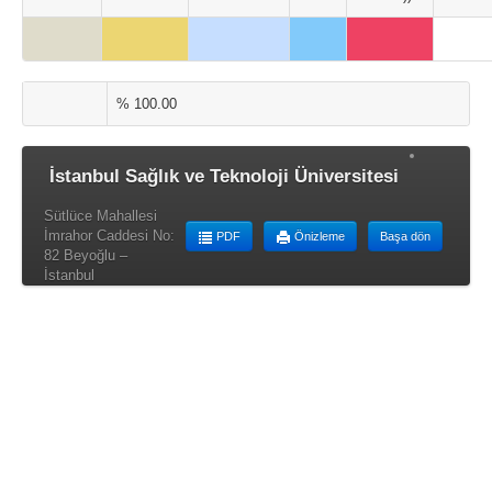
% 100.00
İstanbul Sağlık ve Teknoloji Üniversitesi
Sütlüce Mahallesi
İmrahor Caddesi No:
PDF
Önizleme
Başa dön
82 Beyoğlu –
İstanbul