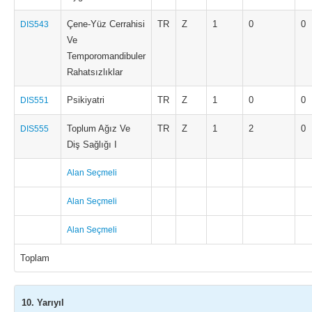
Çene-Yüz Cerrahisi
TR
Z
1
0
0
DIS543
Ve
Temporomandibuler
Rahatsızlıklar
Psikiyatri
TR
Z
1
0
0
DIS551
Toplum Ağız Ve
TR
Z
1
2
0
DIS555
Diş Sağlığı I
Alan Seçmeli
Alan Seçmeli
Alan Seçmeli
Toplam
10. Yarıyıl