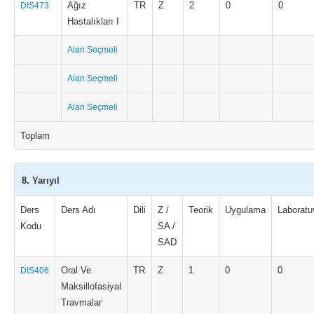
Ağız
TR
Z
2
0
0
DIS473
Hastalıkları I
Alan Seçmeli
Alan Seçmeli
Alan Seçmeli
Toplam
8. Yarıyıl
Ders
Ders Adı
Dili
Z /
Teorik
Uygulama
Laboratu
Kodu
SA /
SAD
Oral Ve
TR
Z
1
0
0
DIS406
Maksillofasiyal
Travmalar