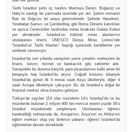
olan tek şehirdir.
Tarihi İstanbul şehri üç tarafını Marmara Denizi, Boğaziçi ve
Haliç’in sardığı bir yarımada üzerinde yer alır. Şehrin mimarisi
Batı ile Doğu’yu bir araya getirmektedir. Şehirde Hipodrom,
Yerebatan Sarnıcı ve Çemberlitaş gibi Roma Dönemi kalıntıları
ve ayrıca Cenevizliler tarafından miras bırakılan Galata Kulesi
yer almaktadır. İstanbul’un kültürel miras alanlarının
uluslararası önemi, UNESCO Dünya Miras Listesi’nde
“İstanbul’un Tarihi Alanları” başlığı içerisinde kendilerine yer
verilerek tanınmıştır.
İstanbul’da son yıllarda sanayinin yerini yönetim merkezleri ile
finans, turizm, hizmet ve bankacılık gibi sektörler aldı.
Sanayideki bu duruma karşılık para piyasalarının kalbi artan bir
tempoyla hep İstanbul’da atıyor. Coğrafi konumu itibariyle
İstanbul’da günün ilk 4 mesai saati Asya ülkeleriyle, diğer 4
saati Avrupa ülkeleriyle çakışıyor. Bu da İstanbul’a doğal bir
finansal merkez olma konumu getiriyor.
Türkiye’de sayıları 153 olan müzelerin 14’ü İstanbul’da ve bu
müzelerde bulunan 2 milyon 400 bin mevcut eserin yüzde 34’ü
İstanbul müzelerinde sergileniyor. Uluslararası öğrenci
hareketliliği noktasında da, Avrupa’nın, Asya’nın ve Afrika’nın
eğitim merkezi olup yüz binlerce yabancı öğrenci İstanbul’da
eğitimlerine devam etmektedir.